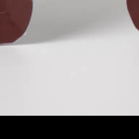
Client
Almondgy